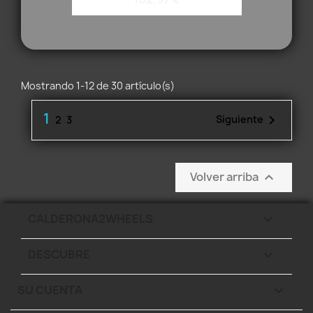
Mostrando 1-12 de 30 artículo(s)
1

Siguiente
2
3
Volver arriba

CALDERONA2WHEELS

DESCUBRE

SU CUENTA
