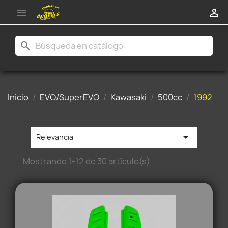


search
Inicio
EVO/SuperEVO
Kawasaki
500cc
1992

Relevancia
Mostrando 1-12 de 30 artículo(s)