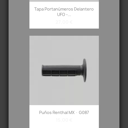
Tapa Portanúmeros Delantero
UFO -...
27,00 €
Puños Renthal MX · G087
15,00 €