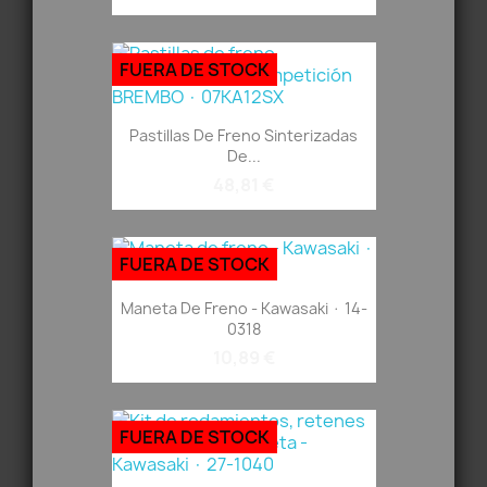
FUERA DE STOCK
Pastillas De Freno Sinterizadas
De...
48,81 €
FUERA DE STOCK
Maneta De Freno - Kawasaki · 14-
0318
10,89 €
FUERA DE STOCK