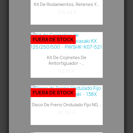
Kit De Rodamientos, Retenes Y...
109,48 €
FUERA DE STOCK
Kit De Cojinetes De
Amtortiguador -...
52,91 €
FUERA DE STOCK
Disco De Freno Ondulado Fijo NG...
87,00 €