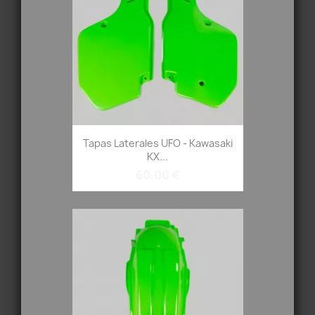
Tapas Laterales UFO - Kawasaki
KX...
60,00 €