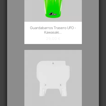
Guardabarros Trasero UFO -
Kawasaki...
29,00 €