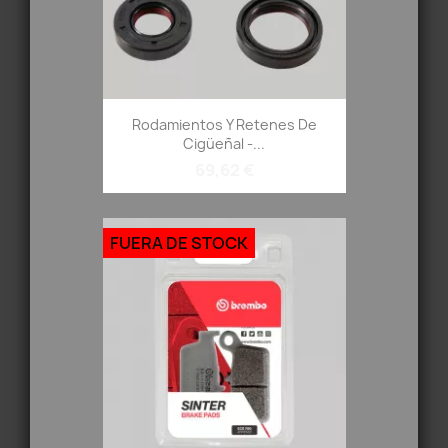
Rodamientos Y Retenes De
Cigüeñal -...
69,62 €
FUERA DE STOCK