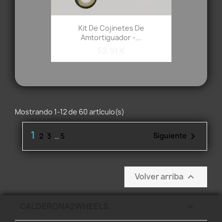
Kit De Cojinetes De
Amtortiguador -...
52,91 €
Mostrando 1-12 de 60 artículo(s)
1

Siguiente
2
3
…
5
Volver arriba

CALDERONA2WHEELS
