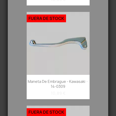
FUERA DE STOCK
Maneta De Embrague - Kawasaki ·
14-0309
10,89 €
FUERA DE STOCK