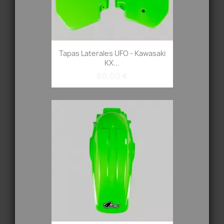
Tapas Laterales UFO - Kawasaki
KX...
60,00 €