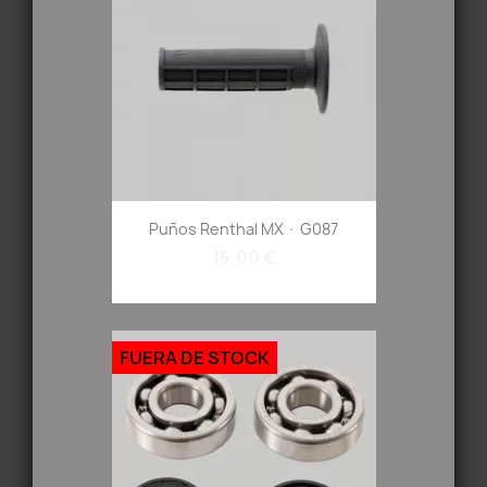
Puños Renthal MX · G087
15,00 €
FUERA DE STOCK