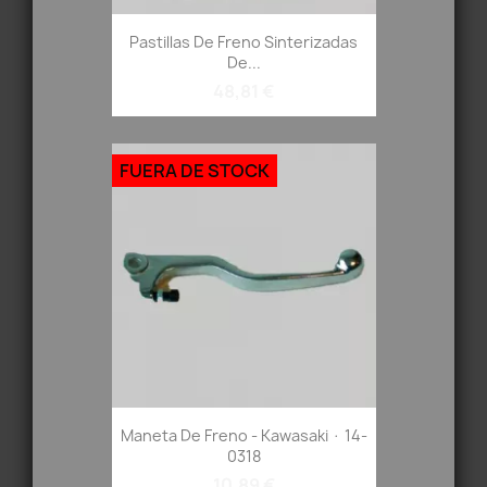
Pastillas De Freno Sinterizadas
De...
48,81 €
FUERA DE STOCK
Maneta De Freno - Kawasaki · 14-
0318
10,89 €