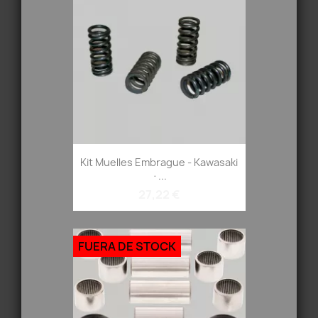
Kit Muelles Embrague - Kawasaki
·...
27,22 €
FUERA DE STOCK