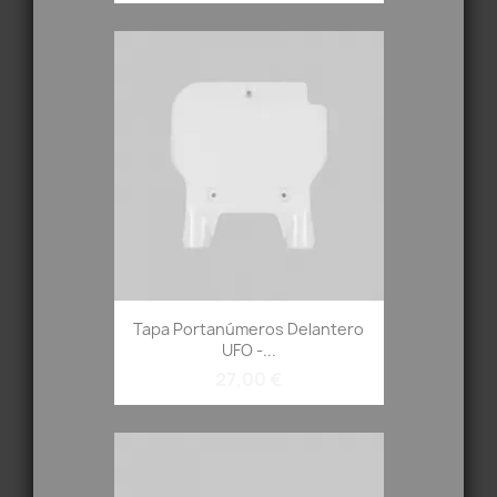
Tapa Portanúmeros Delantero
UFO -...
27,00 €