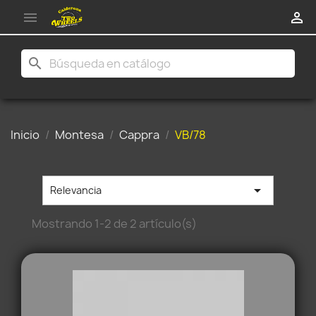


search
Inicio
Montesa
Cappra
VB/78

Relevancia
Mostrando 1-2 de 2 artículo(s)