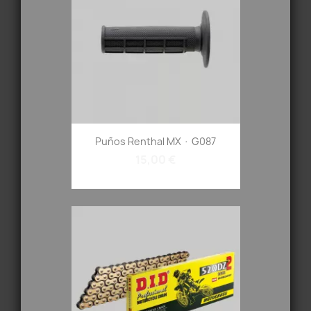
Puños Renthal MX · G087
15,00 €