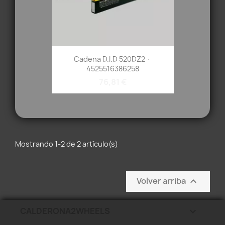
Cadena D.I.D 520DZ2 ·
4525516386258
76,81 €
Mostrando 1-2 de 2 artículo(s)
Volver arriba

CALDERONA2WHEELS
