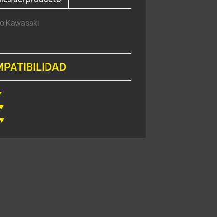
fo Kawasaki
PATIBILIDAD
▼
▼
▼
3
1998
2003
4
1999
5
2000
6
2001
7
2002