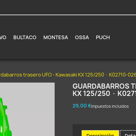
VO
BULTACO
MONTESA
OSSA
PUCH
dabarros trasero UFO - Kawasaki KX 125/250 · K02710-02
GUARDABARROS TR
KX 125/250 · K027
29,00 €
Impuestos incluidos
Descripción
Deta