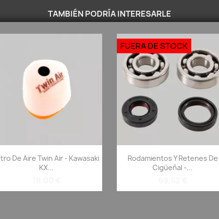
TAMBIÉN PODRÍA INTERESARLE
FUERA DE STOCK
Vista rápida
Vista rápida


iltro De Aire Twin Air - Kawasaki
Rodamientos Y Retenes De
KX...
Cigüeñal -...
18,00 €
69,62 €