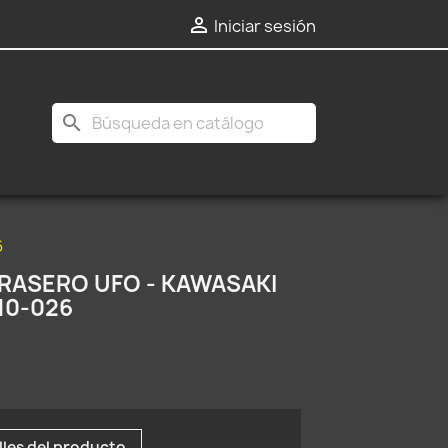

Iniciar sesión
search
6
ASERO UFO - KAWASAKI
10-026
lles del producto