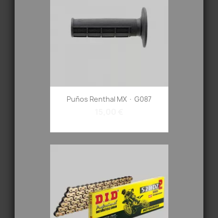
Puños Renthal MX · G087
15,00 €