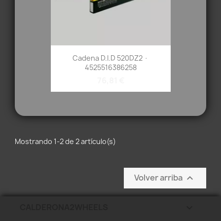
Cadena D.I.D 520DZ2 ·
4525516386258
76,81 €
Mostrando 1-2 de 2 artículo(s)
Volver arriba

CALDERONA2WHEELS
