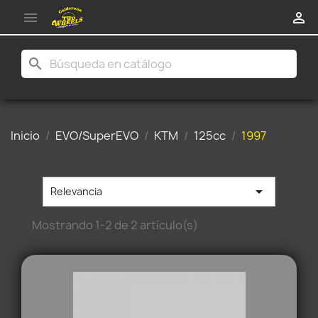


search
Inicio
EVO/SuperEVO
KTM
125cc
1997

Relevancia
Mostrando 1-2 de 2 artículo(s)