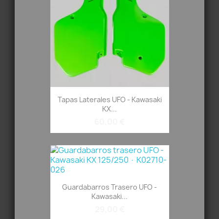
Tapas Laterales UFO - Kawasaki
KX...
60,00 €
Guardabarros Trasero UFO -
Kawasaki...
29,00 €