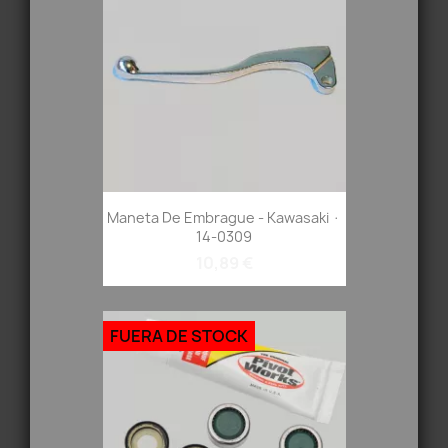
Maneta De Embrague - Kawasaki ·
14-0309
10,89 €
FUERA DE STOCK