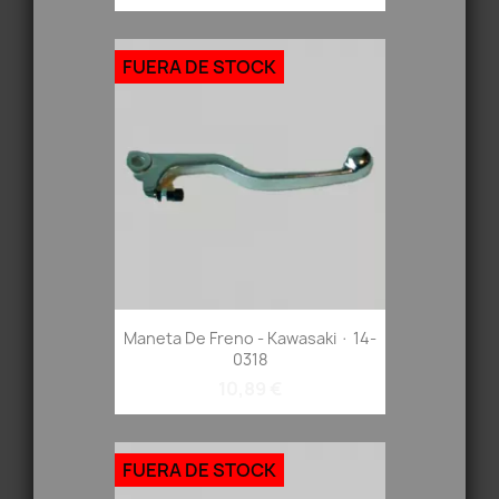
FUERA DE STOCK
Maneta De Freno - Kawasaki · 14-
0318
10,89 €
FUERA DE STOCK