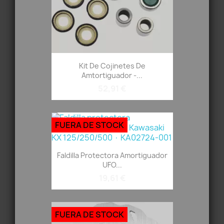
Kit De Cojinetes De
Amtortiguador -...
52,91 €
FUERA DE STOCK
Faldilla Protectora Amortiguador
UFO...
19,61 €
FUERA DE STOCK