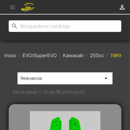


search
Inicio
EVO/SuperEVO
Kawasaki
250cc
1989

Relevancia
Mostrando 1-12 de 38 artículo(s)