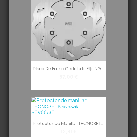
Disco De Freno Ondulado Fijo NG...
87,00 €
Protector De Manillar TECNOSEL...
12,81 €