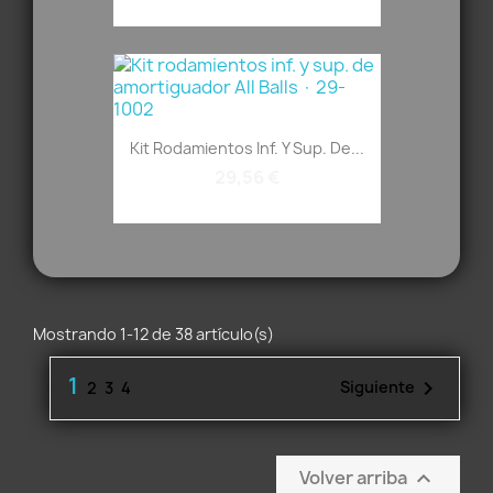
Kit Rodamientos Inf. Y Sup. De...
29,56 €
Mostrando 1-12 de 38 artículo(s)
1

Siguiente
2
3
4
Volver arriba
