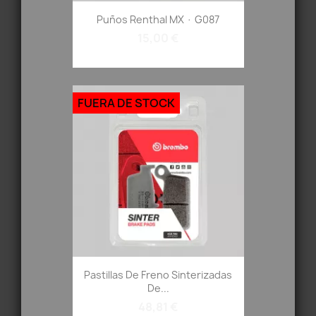
Puños Renthal MX · G087
15,00 €
FUERA DE STOCK
Pastillas De Freno Sinterizadas
De...
48,81 €