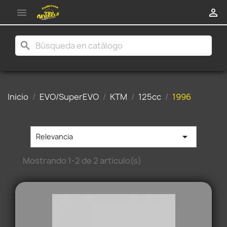


search
Inicio
EVO/SuperEVO
KTM
125cc
1996

Relevancia
Mostrando 1-2 de 2 artículo(s)