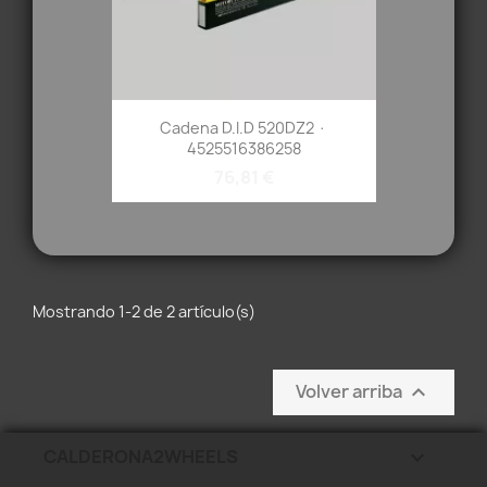
Cadena D.I.D 520DZ2 ·
4525516386258
76,81 €
Mostrando 1-2 de 2 artículo(s)
Volver arriba

CALDERONA2WHEELS
