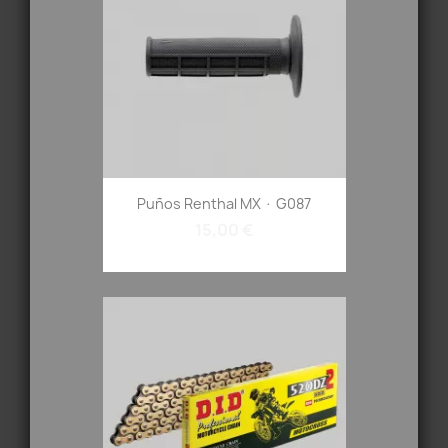
Puños Renthal MX · G087
15,00 €