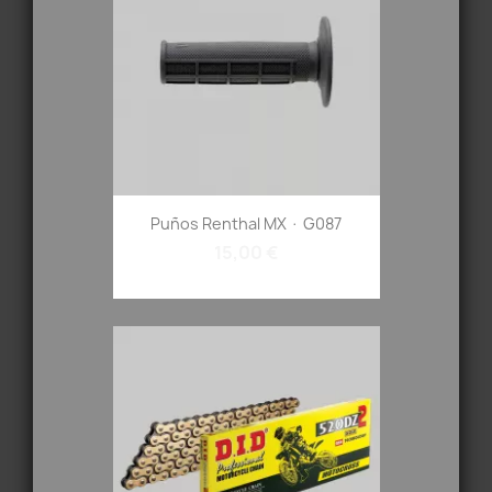
Puños Renthal MX · G087
15,00 €