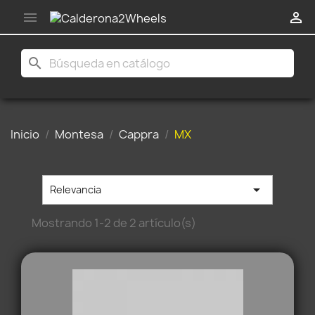


search
Inicio
Montesa
Cappra
MX

Relevancia
Mostrando 1-2 de 2 artículo(s)