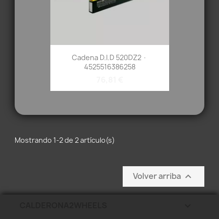
Cadena D.I.D 520DZ2 ·
4525516386258
76,81 €
Mostrando 1-2 de 2 artículo(s)
Volver arriba

CALDERONA2WHEELS
