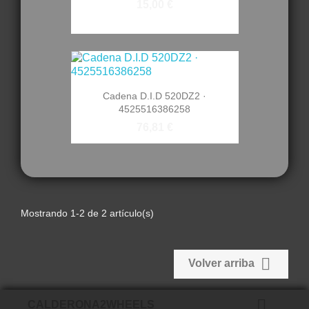
15,00 €
Cadena D.I.D 520DZ2 ·
4525516386258
76,81 €
Mostrando 1-2 de 2 artículo(s)

Volver arriba

CALDERONA2WHEELS