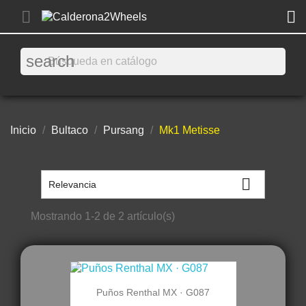


search
Inicio
Bultaco
Pursang
Mk1 Metisse

Relevancia
Mostrando 1-2 de 2 artículo(s)
Puños Renthal MX · G087