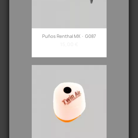
Puños Renthal MX · G087
15,00 €