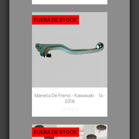
FUERA DE STOCK
Maneta De Freno - Kawasaki · 14-
0318
10,89 €
FUERA DE STOCK