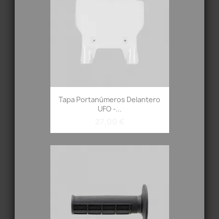
Tapa Portanúmeros Delantero
UFO -...
27,00 €