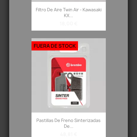
Filtro De Aire Twin Air - Kawasaki
KX...
18,00 €
FUERA DE STOCK
Pastillas De Freno Sinterizadas
De...
48,81 €