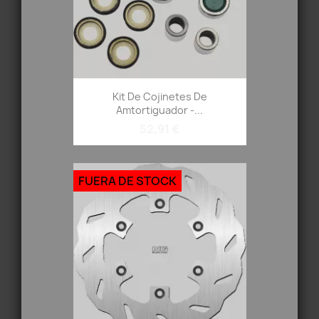
Kit De Cojinetes De
Amtortiguador -...
52,91 €
FUERA DE STOCK