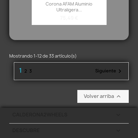
Corona AFAM Aluminio
Ultraligera...
75,49 €
Mostrando 1-12 de 33 artículo(s)
1

Siguiente
2
3
Volver arriba

CALDERONA2WHEELS

DESCUBRE
