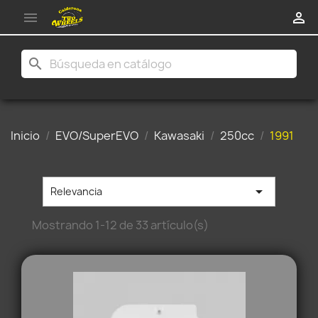


search
Inicio
EVO/SuperEVO
Kawasaki
250cc
1991

Relevancia
Mostrando 1-12 de 33 artículo(s)