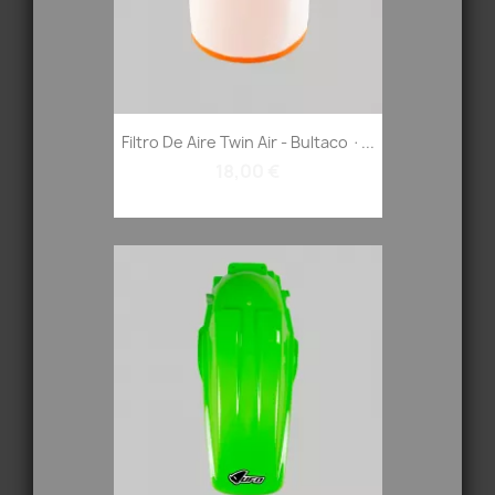
Filtro De Aire Twin Air - Bultaco ·...
18,00 €