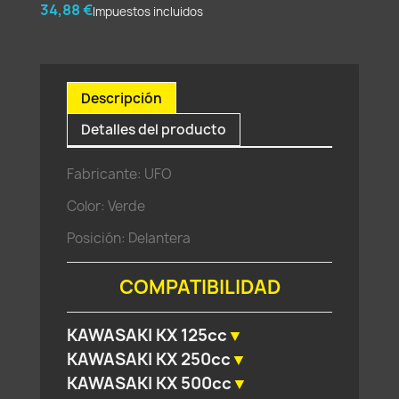
34,88 €
Impuestos incluidos
Descripción
Detalles del producto
Fabricante: UFO
Color: Verde
Posición: Delantera
COMPATIBILIDAD
KAWASAKI KX 125cc
▼
KAWASAKI KX 250cc
▼
1986
1991
1987
1992
KAWASAKI KX 500cc
▼
1987
1992
1988